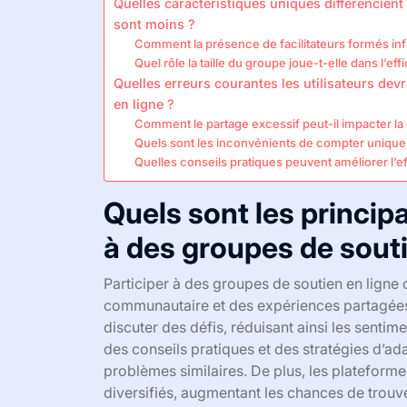
Quelles caractéristiques uniques différencient
sont moins ?
Comment la présence de facilitateurs formés inf
Quel rôle la taille du groupe joue-t-elle dans l’ef
Quelles erreurs courantes les utilisateurs devr
en ligne ?
Comment le partage excessif peut-il impacter la
Quels sont les inconvénients de compter uniquem
Quelles conseils pratiques peuvent améliorer l’ef
Quels sont les princip
à des groupes de souti
Participer à des groupes de soutien en ligne
communautaire et des expériences partagées
discuter des défis, réduisant ainsi les sentim
des conseils pratiques et des stratégies d’a
problèmes similaires. De plus, les plateform
diversifiés, augmentant les chances de tro