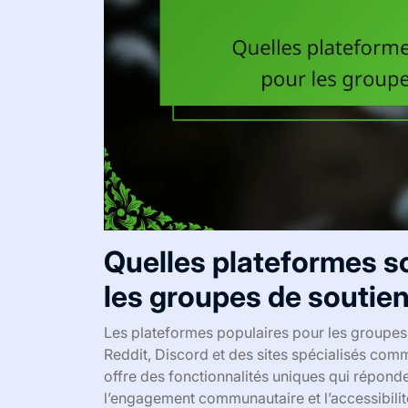
Quelles plateformes so
les groupes de soutien
Les plateformes populaires pour les groupes
Reddit, Discord et des sites spécialisés c
offre des fonctionnalités uniques qui réponde
l’engagement communautaire et l’accessibili