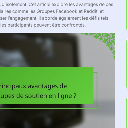
s d’isolement. Cet article explore les avantages de ces
laires comme les Groupes Facebook et Reddit, et
ser l’engagement. Il aborde également les défis tels
 les participants peuvent être confrontés.