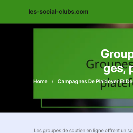
les-social-clubs.com
Skip to content
Group
ges, 
Home
/
Campagnes De Plaidoyer Et De S
Les groupes de soutien en ligne offrent un 