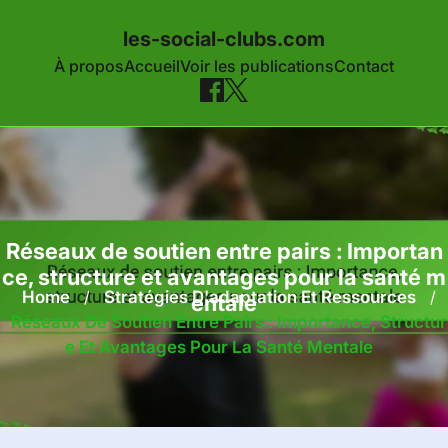
les-social-clubs.com
À propos
Accueil
Voir les publications
Contact
Skip to content
Réseaux de soutien entre pairs : Importan
ce, structure et avantages pour la santé m
Home
/
Stratégies D'adaptation Et Ressources
/
entale
Réseaux De Soutien Entre Pairs : Importance, Structur
E Et Avantages Pour La Santé Mentale